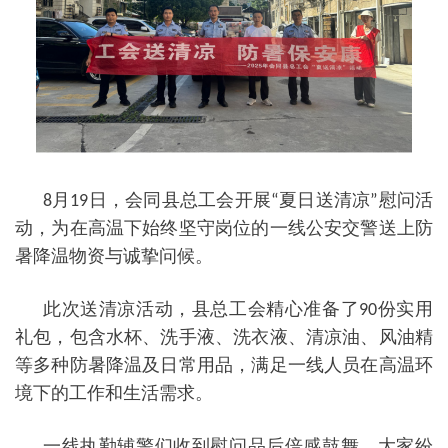
月
日，会同县总工会开展
夏日送清凉
慰问活
8
19
“
”
动，为在高温下始终坚守岗位的一线公安交警送上防
暑降温物资与诚挚问候。
此次送清凉活动，县总工会精心准备了
份实用
90
礼包，包含水杯、洗手液、洗衣液、清凉油、风油精
等多种防暑降温及日常用品，满足一线人员在高温环
境下的工作和生活需求。
一线执勤辅警们收到慰问品后倍感鼓舞，大家纷