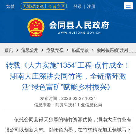
繁體
无障碍浏览
长者专区
登录
|
注册
>
>
>
>
首页
信息公开
专题专栏
热点专题
会同县实施“开局八好”行动
转载《大力实施“1354”工程·点竹成金！
湖南大庄深耕会同竹海，全链循环激
活“绿色富矿”赋能乡村振兴》
发布时间：2026-03-27 10:24
信息来源：商务科技和工业信息化局
依托会同县得天独厚的楠竹资源优势，湖南大庄竹业有
限公司以创新为笔、以绿色为墨，在竹材精深加工领域写下