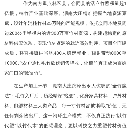
作为南方重点林区县，会同县的活立竹蓄积量超1
亿根，楠竹产业基础深厚。湖南大庄精准把握当地资源禀
赋，设计年消耗竹材25万吨的产能规模，依托会同本地及周
边200公里半径内的近300万亩竹材资源，构建起稳定的原
材料供应体系，实现竹材资源的就近高效利用。项目全面建
成后，将直接吸纳当地400人稳定就业，辐射带动8000至
10000户农户通过毛竹砍伐销售增收，让楠竹真正成为百姓
家门口的“致富竹”。
在生产加工环节，湖南大庄演绎出令人惊叹的“全竹魔
法”：毛竹入厂后，历经精深“蜕变”，化身家具材料、户外材
料、能源材料三大类产品，每一寸竹材皆被“榨取”价值，无
任何剩余物出厂。这一闭环生产模式，不仅真正践行“以竹
代塑”“以竹代木”的低碳理念，更以科技之力重塑竹材价值