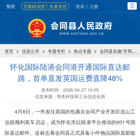
繁體
无障碍浏览
长者专区
登录
|
注册
>
>
>
>
首页
信息公开
专题专栏
热点专题
会同县实施“开局八好”行动
怀化国际陆港会同港开通国际直达邮
路，首单直发英国运费直降48%
发布时间：2026-04-27 10:05
信息来源：商务科技和工业信息化局
4月8日，一件发往英国的包裹在会同产业开发区连山工
业园顺利装车启运，成为怀化市以陆港平台推动的001号国
际直达邮件。这标志着会同县正式具备小件物品国际直邮能