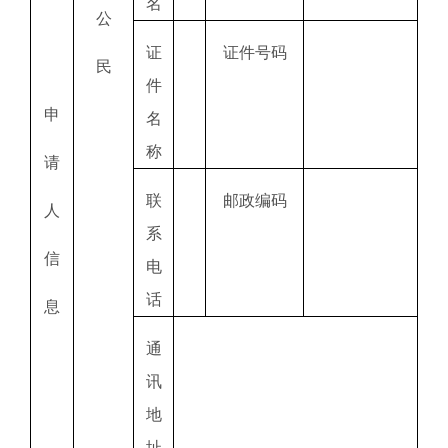
名
公
证
证件号码
民
件
申
名
称
请
联
邮政编码
人
系
信
电
话
息
通
讯
地
址