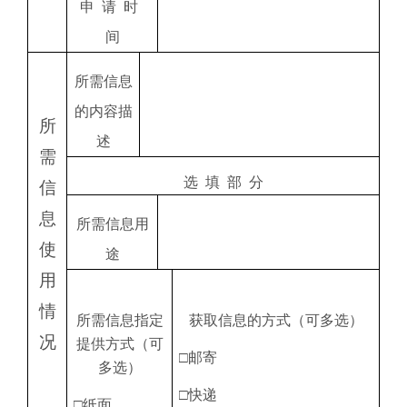
申
请
时
间
所需信息
的内容描
所
述
需
选
填
部
分
信
息
所需信息用
使
途
用
情
所需信息指定
获取信息的方式（可多选）
况
提供方式（可
□邮寄
多选）
□快递
□纸面