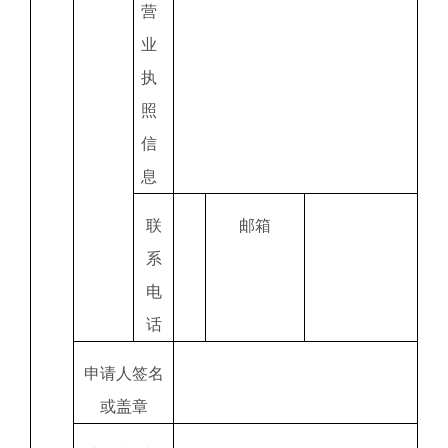
营
业
执
照
信
息
联
邮箱
系
电
话
申请人签名
或盖章