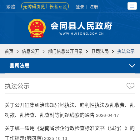
繁體
无障碍浏览
长者专区
登录
|
注册
>
>
>
>
首页
信息公开
部门信息公开目录
县司法局
执法公示
县司法局
执法公示
关于公开征集纠治违规异地执法、趋利性执法及乱收费、乱
罚款、乱检查、乱查封等问题线索的通告
2026-04-17
关于统一适用《湖南省涉企行政检查标准文书（试行）》的
工作提示(第四期)
2025-10-13