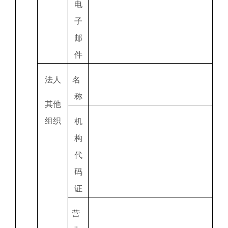
电
子
邮
件
法人
名
称
其他
组织
机
构
代
码
证
营