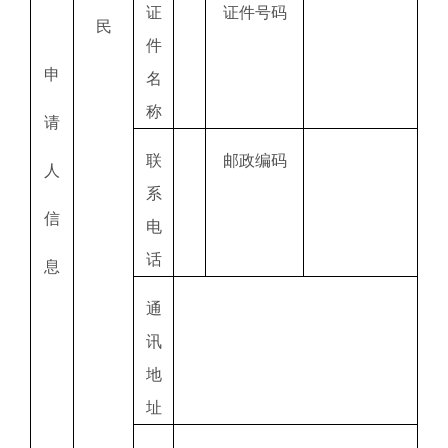
证
证件号码
民
件
申
名
称
请
联
邮政编码
人
系
信
电
话
息
通
讯
地
址