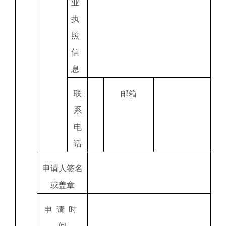
业
执
照
信
息
联
邮箱
系
电
话
申请人签名
或盖章
申
请
时