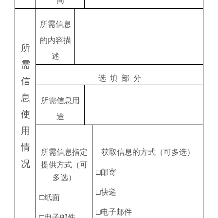
间
所需信息
的内容描
所
述
需
选
填
部
分
信
息
所需信息用
使
途
用
情
所需信息指定
获取信息的方式（可多选）
况
提供方式（可
□邮寄
多选）
□快递
□纸面
□电子邮件
□电子邮件