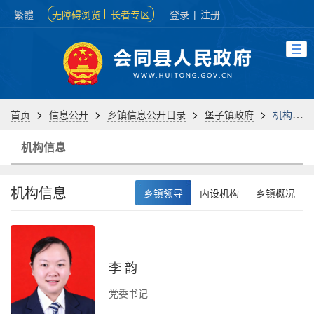
繁體
无障碍浏览
长者专区
登录
|
注册
>
>
>
>
首页
信息公开
乡镇信息公开目录
堡子镇政府
机构信息
机构信息
机构信息
乡镇领导
内设机构
乡镇概况
李 韵
负
党委书记
办