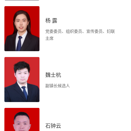
负
办
杨 露
党委委员、组织委员、宣传委员、妇联
目
主席
负
魏士杭
办
副镇长候选人
法
治
石钟云