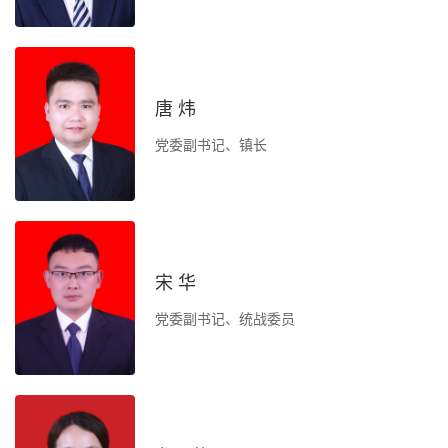
电
勤
唐 炜
管
党委副书记、镇长
作
宋 华
负
办
党委副书记、统战委员
一
建