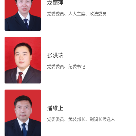
龙丽萍
基
党委委员、人大主席、政法委员
作
委
张洪瑞
负
党委委员、纪委书记
办
作
潘维上
党委委员、武装部长、副镇长候选人