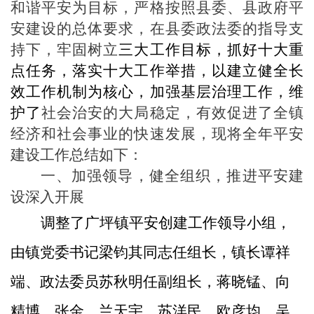
和谐平安为目标，严格按照县委、县政府平
安建设的总体要求，在县委政法委的指导支
持下，牢固树立
三大工作目标，抓好十大重
点任务，落实十大工作举措，以建立健全长
效工作机制为核心，加强基层治理工作，维
护了
社会治安的大局稳定，有效促进了全镇
经济和社会事业的快速发展，现将全年平安
建设工作总结如下：
一、加强领导，健全组织，推进
平安建
设深入开展
调整
了
广坪
镇
平安创建工作领导小组，
由镇党委书记
梁钧其
同志任组长，镇长
谭祥
端、政法委员苏秋明
任副组长，
蒋晓锰
、向
精博、张金、兰天宇、苏洋民、欧彦均、吴