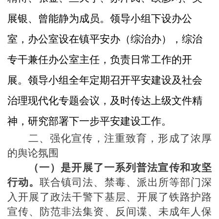
展银、曾能静为
成员。领导小组下设办公
室，办公室设在镇
平安办
（
综治办
）
，
综治
专干
兼任办公室主任
，
负责日常工作的开
展
。领导小组
全年定期召开平安建设及社会
治理现代化专题会议
，及时
传达上级文件精
神，
研究部署下一步
平安建设
工作。
二、强化宣传，注重致育，形成了浓厚
的舆论氛围
（一）是开展了一系列普法宣传和攻坚
行动。
联合镇司法、禁毒、派出所等部门深
入开展了政法干警下基层、开展了铁路护路
宣传、防范非法集资、反间谍、未成年人保