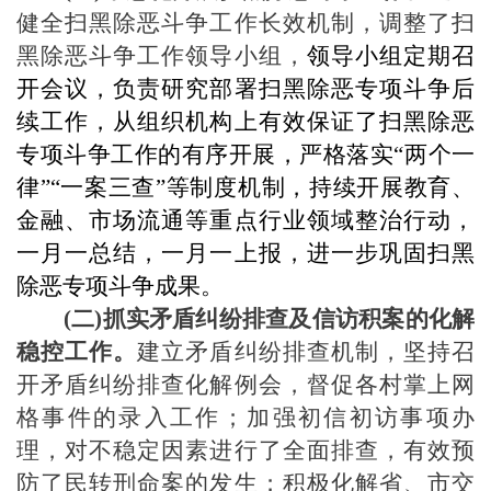
健全扫黑除恶斗争工作长效机制，调整了扫
黑除恶斗争工作领导小组，
领导小组定期召
开会议，负责研究部署扫黑除恶专项
斗争后
续
工作，从组织机构上
有效
保证了扫黑除恶
专项
斗争工作
的有序开展
，
严格落实
“两个一
律”“一案三查”等制度机制，持续开展教育、
金融、市场流通等重点行业领域整治行动，
一月一总结，一月一上报，进一步巩固扫黑
除恶专项斗争成果。
(二)抓实矛盾纠纷排查及信访积案的化解
稳控工作。
建立矛盾纠纷排查机制，坚持召
开矛盾纠纷排查化解例会，督促各村掌上网
格事件的录入工作；加强初信初访事项办
理，对不稳定因素进行了全面排查，有效预
防了民转刑命案的发生；积极化解省、市交