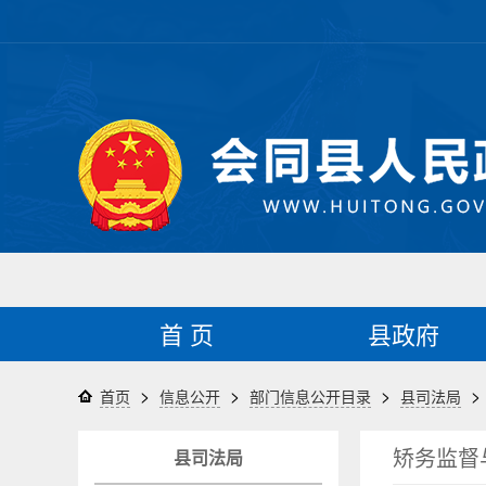
首 页
县政府
>
>
>
>
首页
信息公开
部门信息公开目录
县司法局
矫务监督
县司法局