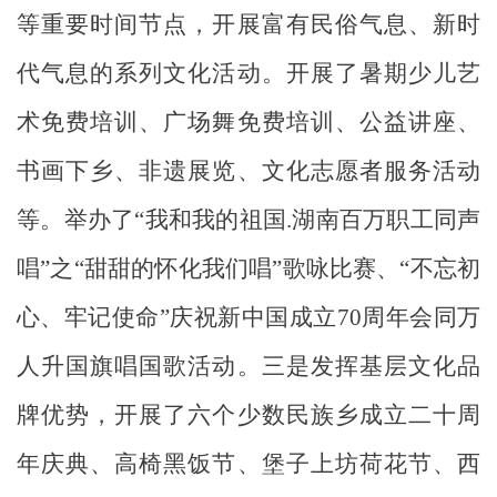
等重要时间节点，开展富有民俗气息、新时
代气息的系列文化活动。开展了暑期少儿艺
术免费培训、广场舞免费培训、公益讲座、
书画下乡、非遗展览、文化志愿者服务活动
等。举办了
“
我和我的祖国
.
湖南百万职工同声
唱
”
之
“
甜甜的怀化我们唱
”
歌咏比赛、
“
不忘初
心、牢记使命
”
庆祝新中国成立
70
周年会同万
人升国旗唱国歌活动。三是发挥基层文化品
牌优势，开展了六个少数民族乡成立二十周
年庆典、高椅黑饭节、堡子上坊荷花节、西