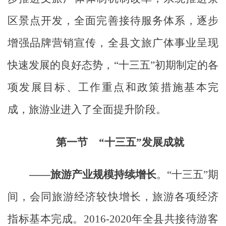
区景点开发，全面完善接待服务体系，
逐步
增强品
牌
营销宣传，全县
文旅广体事业
呈现
快速发展的良好态势，
“
十三五
”
初期制定的各
项发展目标、工作重点和政策措施基本完
成，旅游业进入了全面提升阶段。
第一节
“
十三五
”发展成就
——
旅游产业规模持续增长
。
“
十三五
”
期
间，
会同
旅游经济较快增长，旅游各项经济
指标基本完成。
2016
-20
20
年
全县共接待游客