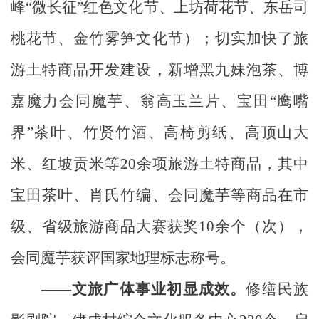
峰
“
微长征
”
红色文化节、上坊荷花节、东岳司
桃花节、金竹雾笋文化节）；切实加快了旅
游土特商品开发建设，新增黑九妹泡茶、博
嘉魔力会同魔芋、翁高玉兰片、宝田
“
鹰嘴
界
”
茶叶、竹贤竹酒、
高椅
剪纸、高顶山大
米、红坡贡米等
20
余项旅游土特商品，其中
宝田茶叶、肖氏竹编、会同魔芋等商品在市
级、省级旅游商品大赛获奖
10
余个（次），
会同魔芋获评国家地理标志称号。
——文旅广体事业初显成效。
修缮民族