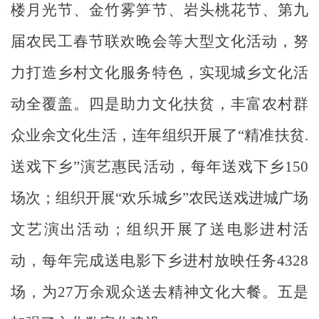
楼月光节、
金竹雾笋节
、岩头桃花节、第九
届农民工春节联欢晚会等大型文化活动，努
力打造乡村文化服务特色，实现城乡文化活
动全
覆盖
。四是助力文化扶贫，丰富农村群
众业余文化生活，连年组织开展了
“
精准扶贫
.
送戏下乡
”
演艺惠民活动，每年送戏下乡
150
场次；组织开展
“
欢乐城乡
”
农民送戏进城广场
文艺演出活动；组织开展了送电影进村活
动，每年完成送电影下乡进村放映任务
4328
场，为
27
万余观众送去精神文化大餐。五是