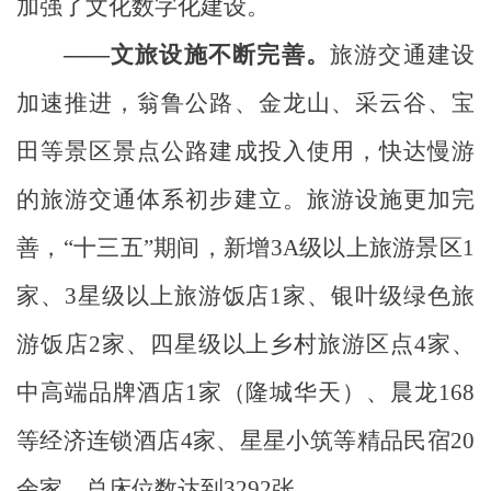
加强了文化数字化建设。
——文旅设施不断完善。
旅游交通建设
加速推进，
翁鲁公路、金龙山、采云谷、宝
田等景区景点公路建成投入使用
，快达慢游
的旅游交通体系初步建立。旅游设施更加完
善，
“十三五”
期间，新增
3A
级以上旅游景区
1
家、
3
星级以上旅游饭店
1
家、银叶级绿色旅
游饭店
2
家、四星级以上乡村旅游区点
4
家、
中高端品牌酒店
1
家（隆城华天）、晨龙
168
等经济连锁酒店
4
家、星星小筑等精品民宿
20
余家，总床位数达到
3292
张。