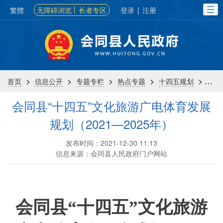
繁體
无障碍浏览
长者专区
登录
|
注册
>
>
>
>
>
首页
信息公开
专题专栏
热点专题
十四五规划
专
会同县“十四五”文化旅游广电体育发展
规划（2021—2025年）
发布时间：2021-12-30 11:13
信息来源：会同县人民政府门户网站
会同县
“十四五”文化旅游