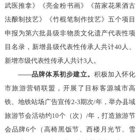
武医推拿》《亮金粉书画》《苗家花果酒古
法酿制技艺》《竹棍笔制作技艺》五个项目
申报为第六批县级非物质文化遗产代表性项
目名录，新增县级代表性传承人共计
40
人
、
新增市
级代表性传承人共计
3
人。
——品牌体系初步建立。
积极加入怀化
市旅游营销联盟，开展了目标客源城市高
铁、地铁站场广告宣传
2-3
期次
/
年，举办县域
旅游节会活动约
10
个（次）
/
年，打造旅游节
会品牌
6
个（高椅黑饭节、西楼月光节、雪