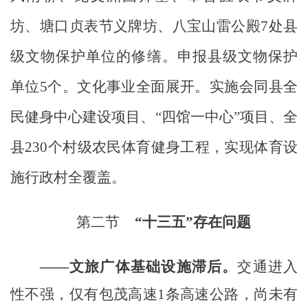
坊、塘口贞表节义牌坊、八宝山雷公殿
7
处县
级文物保护单位的修缮。申报县级文物保护
单位
5
个。文化事业全面展开。实施会同县全
民健身中心建设项目、“四馆一中心”项目、全
县
230
个村级农民体育健身工程，实现体育设
施行政村全覆盖。
第二节
“十三五”存在问题
——文旅广体基础设施滞后。
交通进入
性不强，仅有包茂高速
1
条高速公路，尚未有