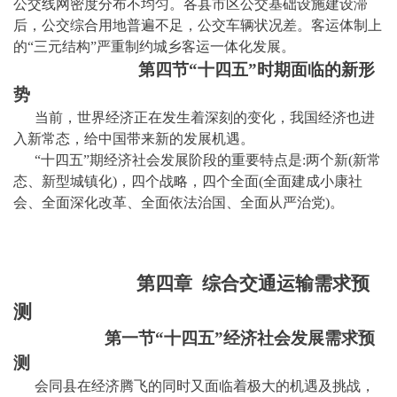
公交线网密度分布不均匀。各县市区公交基础设施建设滞
后，公交综合用地普遍不足，公交车辆状况差。客运体制上
的“
三
元结构
”严重制约城乡客运一体化发展。
第四节
“十
四
五
”时期面临的新形
势
当前，世界经济正在发生着深刻的变化，我国经济也进
入新常态，给中国带来新的发展机遇。
“十
四
五
”期经济社会发展阶段的重要特点是:两个新(新常
态、新型城镇化)，
四
个战略，四个全面
(全面建成小康社
会、全面深化改革、全面依法治国、全面从严治党)。
第四章
综合交通运输需求预
测
第一节
“十
四
五
”经济社会发展需求预
测
会同县
在经济腾飞的同时又面临着极大的机遇及挑战，