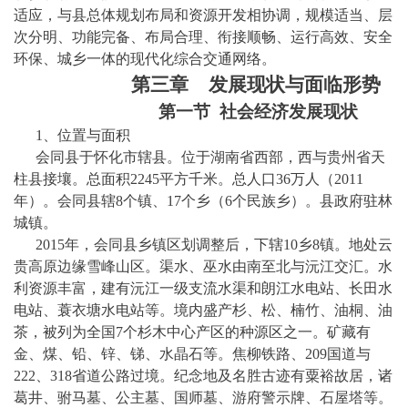
适应，与县总体规划布局和资源开发相协调，规模适当、层
次分明、功能完备、布局合理、衔接顺畅、运行高效、安全
环保、城乡一体的现代化综合交通网络
。
第
三
章
发展现状与面临形势
第一节
社会经济发展现状
1、位置与面积
会同县于
怀化市
辖县。位于湖南省西部，西与贵州省天
柱县接壤。总面积
2245平方千米。总人口36万人（2011
年）。会同县辖8个镇、17个乡（6个民族乡）。县政府驻
林
城镇
。
2015年，会同县乡镇区划调整后，下辖10乡8镇。地处云
贵高原边缘雪峰山区。渠水、巫水由南至北与沅江交汇。水
利资源丰富，建有沅江一级支流水渠和朗江水电站、长田水
电站、蓑衣塘水电站等。境内盛产杉、松、楠竹、油桐、油
茶，被列为全国7个杉木中心产区的种源区之一。矿藏有
金、煤、铅、锌、锑、水晶石等。焦柳铁路、
209国道
与
222、318省道公路过境。纪念地及名胜古迹有
粟裕故居
，诸
葛井、
驸马墓
、公主墓、国师墓、游府警示牌、石屋塔等。