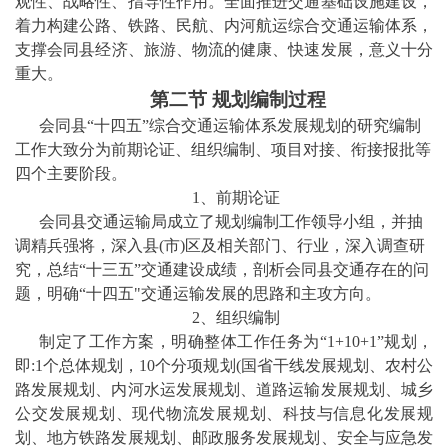
观性、战略性、指导性作用。全面推进交通基础设施建设，
着力构建公路、铁路、民航、内河航运综合交通运输体系，
支撑
会同县
经济、旅游、物流的健康、快速发展，意义十分
重大。
第
二
节
规划编制过程
会同县
“十
四
五
”综合交通运输体系发展规划的研究编制
工作大致分为前期论证、组织编制、项目对接、衔接报批等
四个主要阶段。
1、前期论证
会同县
交通运输局成立了规划编制工作领导小组，并抽
调精兵强将，深入县
(市)区及相关部门、行业，深入调查研
究，总结“十
三
五
”交通建设成绩，剖析
会同县
交通存在的问
题，明确
“十
四
五
"交通运输发展的思路和主攻方向。
2、组织编制
制定了工作方案，明确整体工作任务为
“1+10+1”规划，
即:1个总体规划，10个分项规划(国省干线发展规划、农村公
路发展规划、内河水运发展规划、道路运输发展规划、城乡
公交发展规划、现代物流发展规划、科技与信息化发展规
划、地方铁路发展规划、邮政服务发展规划、安全与应急发