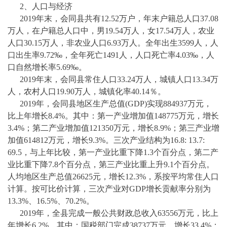
2、人口与经济
2019年末，会同县共有12.52万户，年末户籍总人口37.08
万人，在户籍总人口中，男19.54万人，女17.54万人，农业
人口30.15万人，非农业人口6.93万人。全年出生3599人，人
口出生率9.72‰，全年死亡1491人，人口死亡率4.03‰，人
口自然增长率5.69‰。
2019年末，会同县常住人口33.24万人，城镇人口13.34万
人，农村人口19.90万人，城镇化率40.14％。
2019年，会同县地区生产总值(GDP)实现884937万元，
比上年增长8.4%。其中：第一产业增加值148775万元，增长
3.4%；第二产业增加值121350万元，增长8.9%；第三产业增
加值614812万元，增长9.3%。三次产业结构为16.8: 13.7:
69.5，与上年比较，第一产业比重下降1.3个百分点，第二产
业比重下降7.8个百分点，第三产业比重上升9.1个百分点。
人均地区生产总值26625元，增长12.3%，系按平均常住人口
计算。按可比价计算，三次产业对GDP增长贡献率分别为
13.3%、16.5%、70.2%。
2019年，全县完成一般公共财政总收入63556万元，比上
年增长6.2%。其中：国税部门完成38737万元，增长33.4%；