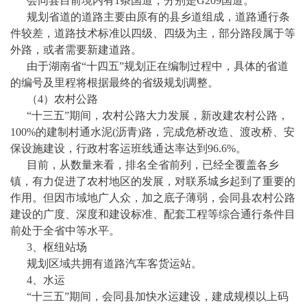
会同县
目前境内有
1
条国道，分别是
G
209
国道。
规划省道的道路主要由原有的县乡道组成，道路通行条
件较差，道路技术标准以
四
级、四级为主，部分路段属于等
外路，或者需要新建道路。
由于湖南省
“十
四
五
”规划正在编制过程中，具体的省道
的编号及里程将根据最终的省级规划调整。
（
4）农村公路
“十
三
五
”期间，农村公路大力发展，新改建农村公路，
100%的建制村通水泥(沥青)路，完成危桥改造、渡改桥、安
保设施建设，行政村客运班线通达率达到96.6%。
目前，从数量来看，排名全省前列，已经全覆盖各乡
镇，有力促进了农村地区的发展，对联系城乡起到了重要的
作用。但因市域地广人众，加之底子薄弱，
会同县
农村公路
建设的广度、深度和建设标准、配套工程等综合通行条件目
前处于全省中等水平。
3
、
枢纽站场
规划区域共拥有道路汽车客货运站
。
4、水运
“十
三
五
”期间，
会同县
加快水运建设，建成规模以上码