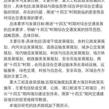
总体要求与发展目标、主要任务、重大工程及政策措施四大
部分，具体包括:发展基础与面临形势:综合评价综合交通运
输的现状、存在的问题，阐述“十
四
五
”时期面临的新形势及
对综合交通发展的要求。
总体要求与发展目标
:阐述“十
四
五
”时期对综合交通发展
的总体要求，明确“十
四
五
”时期综合交通发展的指导思想、
战略思路、总体目标。
主要任务
:具体包括:国省干线发展规划、农村公路发展规
划、内河水运发展规划、道路运输发展规划、城乡公交发展
规划、现代物流发展规划、科技与信息化发展规划、地方铁
路发展规划、邮政服务发展规划、安全应急发展规划。阐
述"十
四
五
”时期，
会同县
综合交通运输体系在基础设施、运
输服务、绿色交通、科技与信息化、安全应急、区域合作方
面的主要工作。
重大工程及政策措施
:近期实施规划及重大项目和政策实
施等，主要包括轨道交通、公路、港口航道等工程项目，列
出“十
四
五
”期间项目建设安排表。测算“十
四
五
”期间交通建
设项目的投资规模等数据。
本项目研究的技术路线如下图所示。