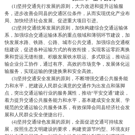
(1)坚持交通先行发展的原则，大力改进和提升运输服
务，进步改善
会同县
的交通区位条件，从而实现优化产业布
局、加快经济社会发展、促进重大项目引进。
(2)坚持交通统筹发展的原则，加快构建综合交通运输体
系
，
加强综合交通运输体系的重点领域和薄弱环节建设，加
快发展水路、铁路、公路、城市公共交通。加强综合交通枢
纽建设，促进各种运输方式的有效衔接，实现客运零距离换
乘和货运无缝衔接。积极发展铁水联运、多式联运，推动运
输企业分工协作，通过有序、高效的市场竞争，发展体化运
输服务，实现运输的便捷换乘和安全高效。
(3)坚持交通安全发展的原则，不断增强交通公共服务能
力和水平
，
把建设人民群众满意的交通作为出发点和落脚
点，突出交通运输行业的服务属性，推动
“平安交通"建设，
着力提升交通公共服务能力和水平，基本建成安全发展、学
规范的交通运输公共服务体系，有效保障
会同县
经济社会发
展和人民群众安全便捷出行。
(4)坚持交通绿色发展的原则，全面促进交通可持续发
展
，
按照生态文明建设的要求，构建资源节约型、环境友好