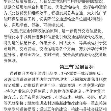
型的交通发展模式。加强交土地集约节约利用的制度建设，
鼓励交通用地综合利用开发。优化运输结构，发挥各种运输
方式比较优势和组织效率，积极发展公共交通，大力推广节
能环保型运输工具，切实降低交通运输业单位能耗和碳排
放，实现绿色、低碳、可持续发展。
(5)坚持交通创新发展的原则，进一步提升交通信息化、
智能化水平以科技进步和信息化引领交通运输现代化发展，
将先进的信息技术、传感技术、网络技术、等集成运用于交
通建设、交通管理、交通运输等各个方面，努力推动行业转
型升级，形成全方位、实时准确、安全高效的现代化交通服
务体系。
第
三
节
发展目标
通过提升国省干线通行品质，补齐重要干线设施短板，
改善我县道路辐射周边能力弱的现状；巩固和发展我县脱贫
攻坚成果，助推我县资源产业、旅游资源，打造交通
+旅游
+特色产业绿色交通体系；完善物流体系建设，优化客货运
输方式，合理布局客运站场，打造高速、铁路、公路、航道
等无缝衔接；继续推进农村道路新建和改建任务，重点关注
联乡联村道路提质；通过五年的建设，构建与县社会经济相