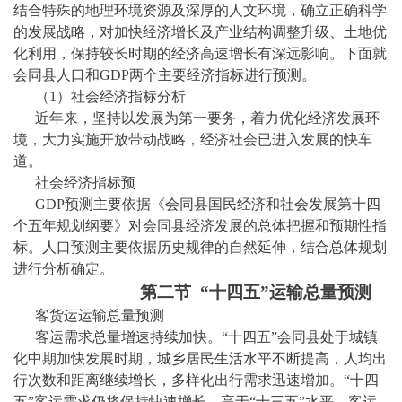
结合特殊的地理环境资源及深厚的人文环境，确立正确科学
的发展战略，对加快经济增长及产业结构调整升级、土地优
化利用，保持较长时期的经济高速增长有深远影响。下面就
会同县
人口和
GDP两个主要经济指标进行预测。
（
1
）
社会经济指标分析
近年来，坚持以发展为第一要务，着力优化经济发展环
境，大力实施开放带动战略，经济社会已进入发展的快车
道。
社会经济指标预
GDP预测主要依据《
会同县
国民经济和社会发展第十
四
个五年规划纲要》对
会同县
经济发展的总体把握和预期性指
标。人口预测主要依据历史规律的自然延伸，结合总体规划
进行分析确定。
第
二
节
“十
四
五
”运输总量预测
客货运运输总量预测
客运需求总量增速持续加快。
“十
四
五
”
会同县
处于城镇
化中期加快发展时期，城乡居民生活水平不断提高，人均出
行次数和距离继续增长，多样化出行需求迅速增加。
“十
四
五
”客运需求仍将保持快速增长，高于“十
三
五
”水平，客运