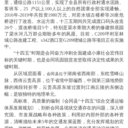
里，通组公路1151公里，实现了全县所有行政村通水泥路、
客班车，25 户以上100人以上的自然团寨全部实现通畅。
2016年-2019年共投资1980万元，对若水镇古楼桥等20座危
桥进行了改造。水运方面，十三五期间共完成渡口码头改造
26个，渡改桥项目5个，特别是渠水青朗大桥的修建彻底园
了梁水河几万群众期盼多年的夙愿。目前，C209坪村至林
城公路改建工程、s342酒口至G209绕城公路等项目正在实施
中。
“
十四五
”时期是
会同
奋力冲刺全面建成小康社会宏伟目
标的关键时期，也是
会同巩固脱贫攻坚
取得决定性成果的关
键时期。
从区域层面看，
湖南省西南部，东枕
雪峰山
会同县位于
脉，西倚云贵高原，位于
省
境中部偏西，中国第
三
级地势阶
梯的南段转折带，云贵高原东坡过渡到
江南丘陵
的东侧边
幅；是较独特的
地理单元
。
高标准、高质量的编制《
会同县
“
十四五
”综合交通运输
体系发展规划》，剖析
会同县
现状交通存在的问题，深入研
究国、
市
发展战略和各种政策，利用好内部外部的各种资
源，清晰描绘未来
5年的交通发展蓝图，充分发挥规划的宏