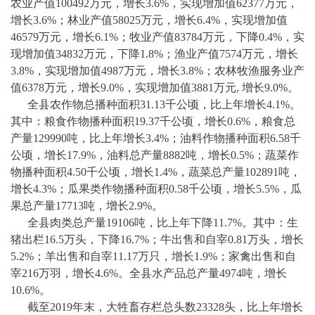
农业产值100492万元，增长3.6%，实现增加值62377万元，
增长3.6%；林业产值58025万元，增长6.4%，实现增加值
46579万元，增长6.1%；牧业产值83784万元，下降0.4%，实
现增加值34832万元，下降1.8%；渔业产值7574万元，增长
3.8%，实现增加值4987万元，增长3.8%；农林牧渔服务业产
值6378万元，增长9.0%，实现增加值3881万元, 增长9.0%。
全县农作物总播种面积
31.13千公顷，比上年增长4.1%。
其中：粮食作物播种面积19.37千公顷，增长0.6%，粮食总
产量129990吨，比上年增长3.4%；油料作物播种面积6.58千
公顷，增长17.9%，油料总产量8882吨，增长0.5%；蔬菜作
物播种面积4.50千公顷，增长1.4%，蔬菜总产量102891吨，
增长4.3%；瓜果类作物播种面积0.58千公顷，增长5.5%，瓜
果总产量17713吨，增长2.9%。
全县肉类总产量
19106吨，比上年下降11.7%。其中：生
猪出栏16.5万头，下降16.7%；牛出售和自宰0.81万头，增长
5.2%；羊出售和自宰11.17万只，增长1.9%；家禽出售和自
宰216万羽，增长4.6%。全县水产品总产量4974吨，增长
10.6%。
截至
2019年末，大牲畜存栏总头数23328头，比上年增长