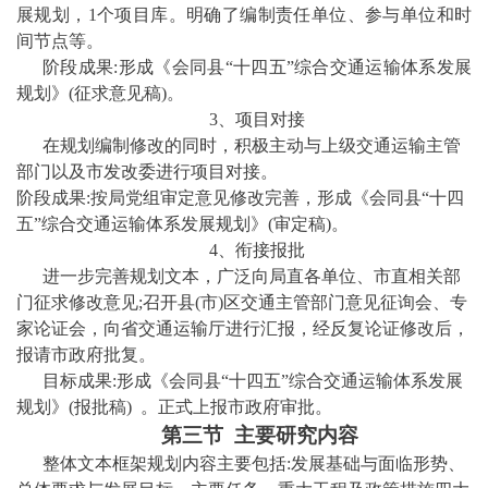
展规划，1个项目库。明确了编制责任单位、参与单位和时
间节点等。
阶段成果
:形成《
会同县
“十
四
五
”综合交通运输体系发展
规划》(征求意见稿)。
3、项目对接
在规划编制修改的同时，积极主动与上级交通运输主管
部门以及市发改委进行项目对接。
阶段成果
:按局党组审定意见修改完善，形成《
会同县
“十
四
五
”综合交通运输体系发展规划》(审定稿)。
4、衔接报批
进一步完善规划文本，广泛向局直各单位、市直相关部
门征求修改意见
;召开县(市)区交通主管部门意见征询会、专
家论证会，向省交通运输厅进行汇报，经反复论证修改后，
报请市政府批复。
目标成果
:形成《
会同县
“十
四
五
”综合交通运输体系发展
规划》(报批稿) 。正式上报市政府审批。
第
三
节
主要研究内容
整体文本框架规划内容主要包括
:发展基础与面临形势、