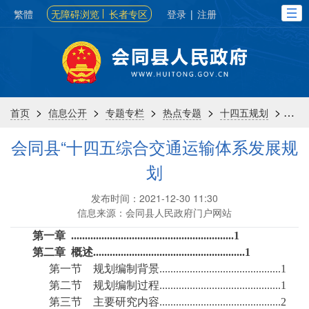
繁體
无障碍浏览
长者专区
登录
|
注册
>
>
>
>
>
首页
信息公开
专题专栏
热点专题
十四五规划
专
会同县“十四五综合交通运输体系发展规
划
发布时间：2021-12-30 11:30
信息来源：会同县人民政府门户网站
第一章
...........................................................1
第二章
概述
.......................................................1
第一节
规划编制背景
............................................1
第二节
规划编制过程
............................................1
第三节
主要研究内容
............................................2