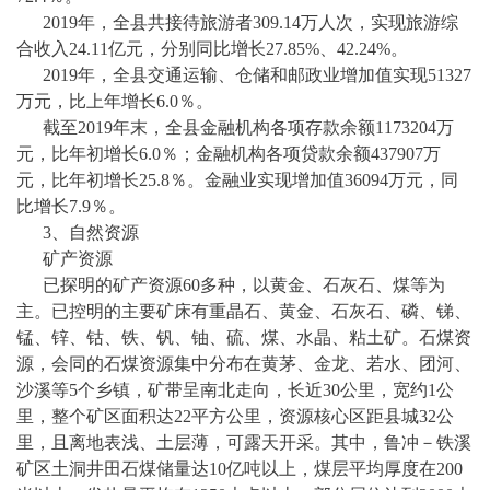
2019年，全县共接待旅游者309.14万人次，实现旅游综
合收入24.11亿元，分别同比增长27.85%、42.24%。
2019年，全县交通运输、仓储和邮政业增加值实现51327
万元，比上年增长6.0％。
截至
2019年末，全县金融机构各项存款余额1173204万
元，比年初增长6.0％；金融机构各项贷款余额437907万
元，比年初增长25.8％。金融业实现增加值36094万元，同
比增长7.9％。
3
、自然资源
矿产资源
已探明的矿产资源
60多种，以黄金、石灰石、煤等为
主。已控明的主要矿床有
重晶石
、黄金、石灰石、磷、锑、
锰、锌、钴、铁、钒、铀、硫、煤、水晶、粘土矿。石煤资
源，会同的石煤资源集中分布在黄茅、金龙、若水、团河、
沙溪
等
5个乡镇，矿带呈南北走向，长近30公里，宽约1公
里，整个
矿区
面积达
22平方公里，资源核心区距县城32公
里，且离地表浅、土层薄，可露天开采。其中，鲁冲－铁溪
矿区土洞井田石煤储量达10亿吨以上，煤层平均厚度在200