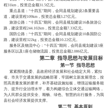
程31km，投资总金额31.5亿元。
重点县道：
“十四五”期间，会同县规划建设
2条重要县
道，建设里程109km，投资总金额3.27亿元。
旅游公路：
“十四五”期间，会同县规划建设
16条旅游公
路，建设里程244.102km，投资总金额7.33亿元。
国防公路：
“十四五”期间，会同县规划建设
10条国防公
路，建设里程322kg，投资总金额10.22亿元。
服务区及物流中心：
“十四五”期间，会同县规划建设
3座
服务区以及1座仓储物流园，投资总金额2.086亿元。
第
二
章
指导思想与发展目标
第一节
指导思想
紧紧围绕县委、县政府经济发展和社会稳定大局，紧扣
省、市关于交通发展的战略部署，牢固树立新发展理念，按
照高质量发展的要求，补齐基础设施短板，增强运输服务能
力、提升行业治理水平，着力构建综合立体交通运输网络，
为人民群众提供安全、顺畅、绿色、智慧的出行服务，为我
县社会经济发展提供支撑。
第
二
节
基本原则