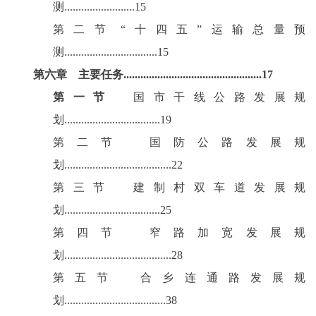
测.........................15
第二节
“十四五”运输总量预
测.................................15
第六章
主要任务
.................................................17
第一节
国市干线公路发展规
划
..................................19
第二节
国防公路发展规
划
......................................22
第三节
建制村双车道发展规
划
..................................25
第四节
窄路加宽发展规
划
......................................28
第五节
合乡连通路发展规
划
....................................38