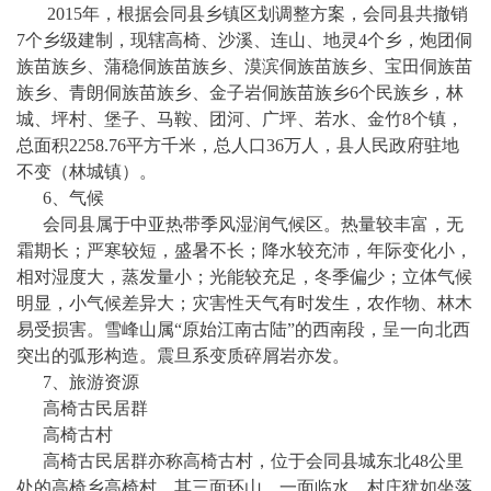
2015年，根据会同县乡镇区划调整方案，会同县共撤销
7个乡级建制，现辖高椅、沙溪、连山、地灵4个乡，炮团侗
族苗族乡、蒲稳侗族苗族乡、漠滨侗族苗族乡、宝田侗族苗
族乡、青朗侗族苗族乡、金子岩侗族苗族乡6个民族乡，林
城、坪村、堡子、马鞍、团河、广坪、若水、金竹8个镇，
总面积2258.76平方千米，总人口36万人，县人民政府驻地
不变（林城镇）。
6、气候
会同县属于中亚热带季风湿润气候区。热量较丰富，无
霜期长；严寒较短，盛暑不长；降水较充沛，年际变化小，
相对湿度大，蒸发量小；光能较充足，冬季偏少；立体气候
明显，小气候差异大；灾害性天气有时发生，农作物、林木
易受损害。雪峰山属
“原始江南古陆”的西南段，呈一向北西
突出的弧形构造。震旦系变质碎屑岩亦发。
7、旅游资源
高椅古民居群
高椅古村
高椅古民居群亦称
高椅古村
，位于会同县城东北
48公里
处的
高椅乡
高椅村
。其三面环山，一面临水，村庄犹如坐落