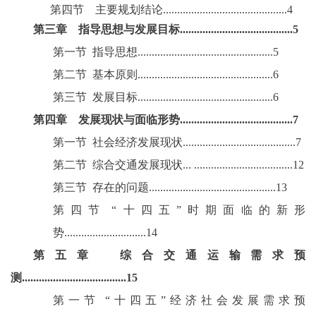
第四节
主要规划结论
............................................4
第三章
指导思想与发展目标
........................................5
第一节
指导思想
................................................5
第二节
基本原则
................................................6
第三节
发展目标
................................................6
第四章
发展现状与面临形势
........................................7
第一节
社会经济发展现状
........................................7
第二节
综合交通发展现状
... ...................................12
第三节
存在的问题
.............................................13
第四节
“十四五”时期面临的新形
势.............................14
第五章
综合交通运输需求预
测
.....................................15
第一节
“十四五”经济社会发展需求预