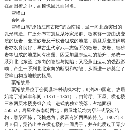
在高围椅之中，高椅也因此而得名。
雪峰山
会同县
雪峰山
属
“原始江南古陆”的西南段，呈一向北西突出的
弧形构造
。广泛分布前震旦系冷家溪群、
板溪群
一套由浅变
质的板岩、变质砂岩及
千枚岩
组成的地层，震旦系变质碎屑
岩亦发育良好，早古生代寒武
—志留系的板岩、灰岩、细砂
岩等组成的地层间有出露。因受加里东运动的抬升，形成一
系列北北东至北东向的隆起与拗陷；又经
燕山运动
的强烈影
响，产生一系列北北东向的断裂和褶皱，从而进一步奠定了
雪峰山
构造地貌
的格局。
粟裕故居
粟裕故居
位于会同县坪村镇
枫木村
，毗邻
209国道。故居
始建于清咸丰年间（1851－1861），由前厅、正屋、横仓楼
三栋两层木楼房组合成二进式的独立院落，占地面积
450m2；房屋坐东南朝西北，房屋建筑均为穿斗式梁架结
构，雕梁画栋，飞檐翘角，极富有湘西民族特点。1907年8
月10日，
粟裕
出生在横仓楼的一间房子，并在此度过了青少