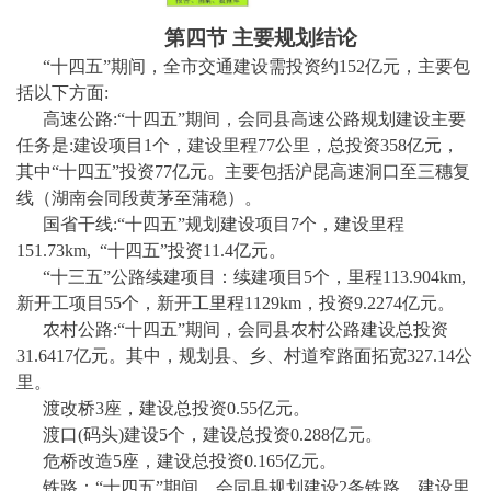
第四节
主要规划结论
“十
四
五
”期间，全市交通建设需投资约
152
亿元，主要包
括以下方面
:
高速公路
:“十
四
五
”期间，
会同县
高速公路规划建设主要
任务是
:建设项目
1
个，
建设里程
77
公里，总投资
358亿元，
其中“十
四
五
”投资
77
亿元。主要包括沪昆高速洞口至三穗复
线（湖南会同段黄茅至蒲稳）。
国省干线
:“十
四
五
”规划建设项目
7
个，建设里程
151.73
km, “十
四
五
”投资
11.4
亿元。
“十三五”公路续建项目
：
续建项目
5个，里程
113.904
km,
新开工项目55个，新开工里程1129km
，
投资
9.2274
亿元。
农村公路
:“十
四
五
”期间，
会同县
农村公路建设总投资
31.6417
亿元。其中，规划县、乡、村道窄路面拓宽
327.14
公
里
。
渡改桥
3
座，建设总投资
0.55
亿元
。
渡口
(码头)
建设
5
个，建设总投资
0.288
亿元
。
危桥改造
5
座，建设总投资
0.165
亿元
。
铁路：
“十四五”期间，会同县规划建设
2条铁路，建设里