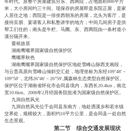
年时代。原整个房屋建筑分东、西两院，占地面积
800平方
米，大小房间约三十间。现保存的房屋即是东院正屋，是家
人居住之地；西院是一排坐西朝东的房屋，北头为客厅，是
接待宾朋、宴请客人和私塾讲学的地方；中间几间房子是供
帮工们住的；南头是牛栏、马圈。东、西两院由一条村道小
溪分隔开来。
粟裕故居
湖南鹰嘴界国家级自然保护区
鹰嘴界秋色
湖南鹰嘴界国家级自然保护区
地处雪峰山脉西支南段，
与云贵高原向雪峰山倾斜交汇处，地理坐标为东经
109°48′－
109°58′，北纬26°46′－26°59′,属森林生态类型自然保护区。
保护区位于湖南省
怀化市
会同县境内，东西长
20.4km，南北
宽10.6km。2006年2月经国务院批准为国家级自然保护区。
九洞自然风光
九洞自然风光位于会同县东南方，地处
洒溪乡
和若水镇
交界处，规模较大，面积约
10平方公里，是会同县一处自然
生态景观。
第
二
节
综合交通发展现状