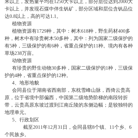
米以上，发热量平均在1250大卡以上，部分层位达到2000大
卡以上，并发现石煤中伴生钒矿，部分区域和层位含钒品位
达0.8以上，高的可达1.1。
植物资源
植物资源有
1729种，其中：树木618种，野生药材400多
种，树木中有
珍贵树木
50多种，其中：列为国家二级保护的
有5种，三级保护的有6种，省重点保护的11种。境内有各种
草场238万亩。
动物资源
有珍贵的野生动物
30多种，国家二级保护的1种，三级保
护的4种，省重点保护的12种。
4
、地形地貌
会同县位于湖南省西南部，东枕
雪峰山
脉，西倚云贵高
原，位于省境中部偏西，中国第二级地势阶梯的南段转折
带，云贵高原东坡过渡到
江南丘陵
的东侧边幅；是较独特的
地理单元
。
5、
行政划区
截至
2011年12月31日，会同县辖8个镇、11个乡、6
个民族乡。