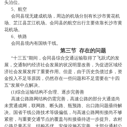
头泊位。
5、航空
会同县
现无建成机场，周边的机场分别有长沙市黄花机
场、
芷江县芷江机
场
。会同县
的航空出行主要依靠长沙市黄
花机场。
6、铁路
会同县
境内有国铁干线。
第
三
节
存在的问题
“十
三
五
”期间，
会同县
综合交通运输取得了飞跃式的发
展，交通制约经济社会发展的状况明显改善，为促进区域经
济社会发展发挥了重要作用。但是，由于历史负债过多，资
金投入不足等原因，仍然存在一些问题和不足需要在
“十
四
五
”发展中点解决。
(1)综合运输结构不合理、逐步完善善
高速公路路网结构仍需完善，高速公路的部分大通道尚
未贯通成网，联网路、断头路、瓶预路、出口路问题亟待解
决。国省干线公路技术等级偏低，与高速公路网衔接尚不够
紧密，与重要交通节点的覆盖与衔接亟待进一步提升。农村
公路总量不足、结构不优、安保设施不完善，大部分通村公