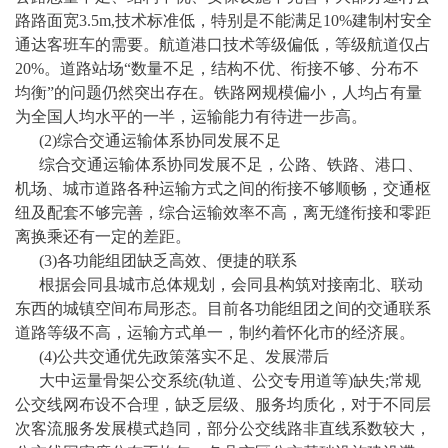
路路面宽
3.5m,技术标准低，特别是不能满足10%建制村安全
通达客班车的需要。航道港口技术等级偏低，等级航道仅占
20
%。道路站场“数量不足，结构不优、衔接不够、分布不
均衡”的问题仍然突出存在。铁路网规模偏小，人均占有量
为全国人均水平的一半，运输能力有待进一步高。
(2)综合交通运输体系协同发展不足
综合交通运输体系协同发展不足，公路、铁路、港口、
机场、城市道路各种运输方式之间的衔接不够顺畅，交通枢
纽及配套不够完善，综合运输效率不高，离无缝衔接和零距
离换乘还有一定的差距。
(3)各功能组团缺乏高效、便捷的联系
根据
会同县
城市总体规划，
会同县
构筑对接南北、联动
东西的城镇空间布局形态。目前各功能组团之间的交通联系
道路等级不高，运输方式单一，制约着
怀化市的经济
展。
(4)公共交通优先政策落实不足、发展滞后
大中运量骨架公交系统
(轨道、公交专用道等)缺失;常规
公交线网布设不合理，缺乏层级、服务均质化，对于不同层
次客流服务发展模式趋同，部分公交线路非直线系数较大，