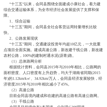
“十
三
五
“以来，
会同县
围绕全面建成小康社会，着力建
综合交通运输体系，为全市经济社会发展提供了支撑和保
障。
1、综合运输
“十
三
五
”期间，
会同县
全社会客货运周转量增长比较
快。
2、公路发展现状
“十
三
五
”期间，交通建设投资年均超
1
0亿元，一大批重
点项目全面实施。建成高速公路，新改建干线公路，新改建
农村公路，100%的建制村通水泥(沥青)路。
（
1）总体路网分析
根据统计资料，
会同县
2015年与2010年相比，公路网的
面积密度、人口密度有上升趋势，均大于湖南省同期(2015
年)的1.12km/k㎡、34.92km/万人，
会同县
经济发展较快，经
济密度
2015年与2010年相比减小了45%。
（
2）高速公路
目前
会同县
境内建成和在建的高速公路有高速公路网。
（
3）干线公路