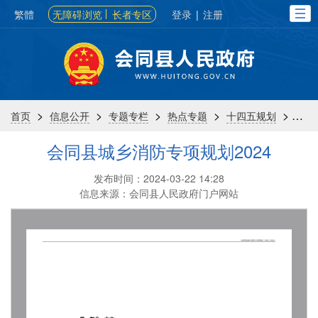
繁體
无障碍浏览
长者专区
登录
|
注册
>
>
>
>
>
首页
信息公开
专题专栏
热点专题
十四五规划
专
会同县城乡消防专项规划2024
发布时间：2024-03-22 14:28
信息来源：会同县人民政府门户网站