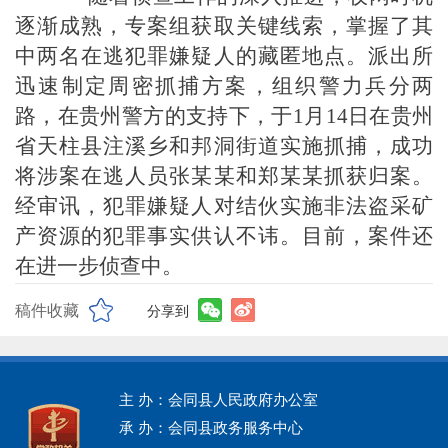
逐渐成熟，专案组获取关键线索，掌握了其
中两名在逃犯罪嫌疑人的藏匿地点。派出所
迅速制定周密抓捕方案，组织警力兵分两
路，在贵州警方的支持下，于
1月14日在贵州
省天柱县注溪乡和邦洞街道实施抓捕，成功
将涉案在逃人员张某某和郑某某抓获归案。
经审讯，犯罪嫌疑人对结伙实施非法盗采矿
产资源的犯罪事实供认不讳。目前，案件还
在进一步侦查中。
稿件收藏
分享到
主 办：会同县人民政府办公室
承 办：会同县政务服务中心