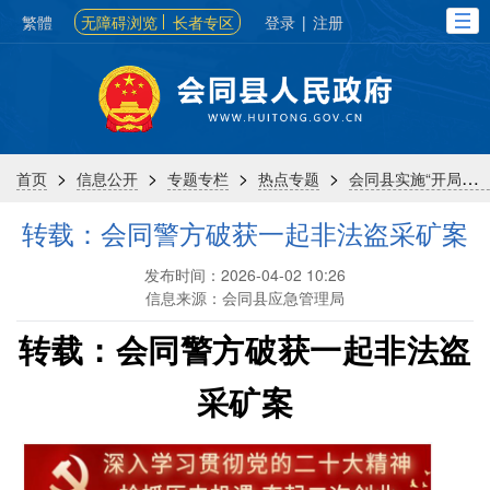
繁體
无障碍浏览
长者专区
登录
|
注册
>
>
>
>
首页
信息公开
专题专栏
热点专题
会同县实施“开局八好”行动
转载：会同警方破获一起非法盗采矿案
发布时间：2026-04-02 10:26
信息来源：会同县应急管理局
转载：会同警方破获一起非法盗
采矿案