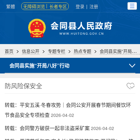
繁體
无障碍浏览
长者专区
登录
|
注册
>
>
>
>
首页
信息公开
专题专栏
热点专题
会同县实施“开局八好”行动
会同县实施“开局八好”行动
防风险保安全
转载：平安五溪·冬春攻势｜会同公安开展春节期间餐饮环
节食品安全专项检查
2026-04-02
转载：会同警方破获一起非法盗采矿案
2026-04-02