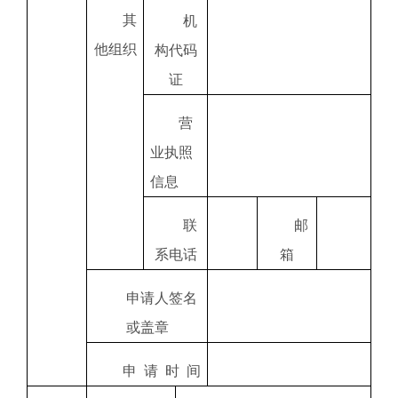
其
机
他组织
构代码
证
营
业执照
信息
联
邮
系电话
箱
申请人签名
或盖章
申
请
时
间