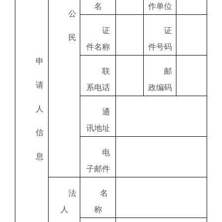
名
作单位
公
证
证
民
件名称
件号码
申
联
邮
请
系电话
政编码
人
通
讯地址
信
电
息
子邮件
法
名
人
称