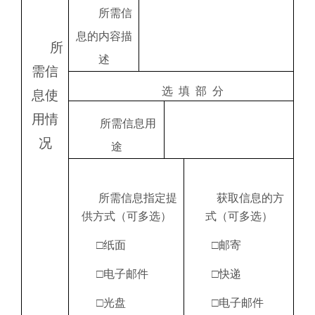
所需信
息的内容描
所
述
需信
选
填
部
分
息使
用情
所需信息用
况
途
所需信息指定提
获取信息的方
供方式（可多选）
式（可多选）
□纸面
□邮寄
□电子邮件
□快递
□光盘
□电子邮件