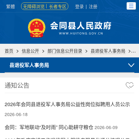
繁體
无障碍浏览
长者专区
登录
|
注册
>
>
>
>
首页
信息公开
部门信息公开目录
县退役军人事务局
通
县退役军人事务局
通知公告
2026年会同县退役军人事务局公益性岗位拟聘用人员公示
2026-06-18
会同：军地联动“及时雨” 同心助耕守粮仓
2026-06-09