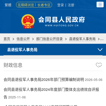
繁體
无障碍浏览
长者专区
登录
|
注册
>
>
>
>
首页
信息公开
部门信息公开目录
县退役军人事务局
财
县退役军人事务局
财政信息
会同县退役军人事务局2026年部门预算编制说明
2026-05-06
会同县退役军人事务局2024年度部门整体支出绩效自评报
告
2025-11-06